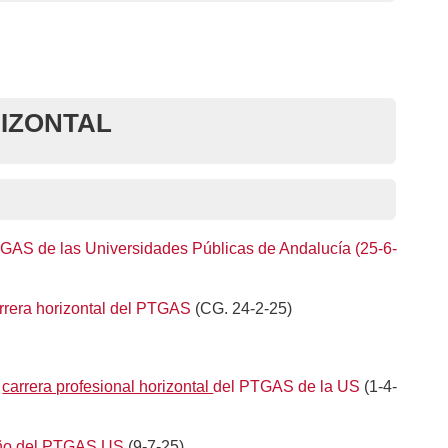
RIZONTAL
PTGAS de las Universidades Públicas de Andalucía (25-6-
rrera horizontal del PTGAS
(CG. 24-2-25)
a
carrera profesional horizontal
del PTGAS de la US
(1-4-
ño
del PTGAS US
(9-7-25)