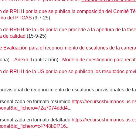
n de RRHH por la que se publica la composición del Comité Té
eño
del PTGAS
(9-7-25)
 de RRHH de la US por la que procede a la apertura de la fase II
a de calidad
(15-9-25)
e Evaluación para el reconocimiento de escalones de la
carrera
ria). -
Anexo II
(aplicación) -
Modelo de cuestionario para reca
n de RRHH de la US por la que se publican los resultados prov
provisional de reconocimiento de escalones provisionales de l
onalizada en formato resumido:
https://recursoshumanos.us.es
onal&id_fichero=72a7074ddd4...
onalizada en formato detallado:
https://recursoshumanos.us.es
onal&id_fichero=c4748b0f716...