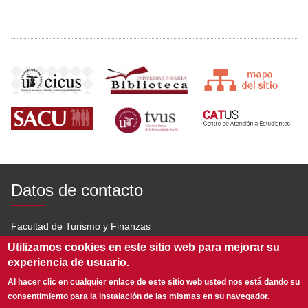
Datos de contacto
Facultad de Turismo y Finanzas
Utilizamos cookies en este sitio web para mejorar su
Av. San Francisco Javier s/n 41018 Sevilla
experiencia de usuario.
954 551 600
Al hacer clic en cualquier enlace de este sitio web usted nos está dando su
consentimiento para la instalación de las mismas en su navegador.
infoftf@us.es