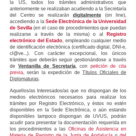
la US, todos los trámites administrativos que
anteriormente se realizaban acudiendo a la Secretaría
del Centro se realizarán
digitalmente
(on line),
accediendo a la
Sede Electrónica de la Universidad
de Sevilla
(en el caso de procedimientos que puedan
realizarse a través de la misma) o al
Registro
electrónico del Estado
, empleando cualquier medio
de identificación electrónica (certificado digital, DNI-e,
cl@ve...). Con carácter excepcional, los únicos
trámites que deberán seguir gestionándose a través
de
Ventanilla de Secretaría
, con
petición de cita
previa
, serán la expedición de
Títulos Oficiales de
Diplomaturas
.
Aquellos/as Interesados/as que no dispongan de los
medios electrónicos necesarios para realizar los
trámites por Registro Electrónico, y éstos no estén
disponibles en la Sede Electrónica, o aún estando
disponibles tampoco dispongan de UVUS, podrán
acudir para presentar la documentación requerida en
los procedimientos a las
Oficinas de Asistencia en
Materia de Registro de la Junta de Andalucía
o
del