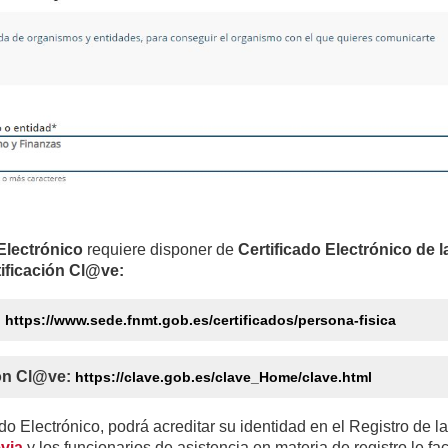
Electrónico
requiere disponer de
Certificado Electrónico de 
ificación Cl@ve:
:
https://www.sede.fnmt.gob.es/certificados/persona-fisica
ión Cl@ve:
https://clave.gob.es/clave_Home/clave.html
cado Electrónico, podrá acreditar su identidad en el Registro de 
evia
y los funcionarios de asistencia en materia de registro le faci