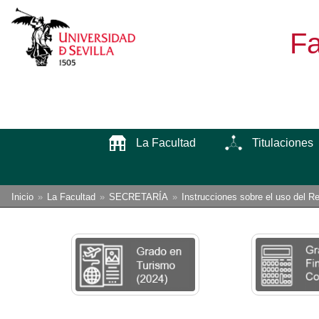
Fa
La Facultad
Titulaciones
Enlaces
Está
Inicio
La Facultad
SECRETARÍA
Instrucciones sobre el uso del Re
usted
de
aquí:
ayuda
a
la
navegación