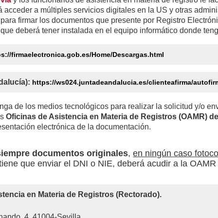
acceder a múltiples servicios digitales en la US y otras admini
e), para firmar los documentos que presente por Registro Electró
que deberá tener instalada en el equipo informático donde tenga 
ps://firmaelectronica.gob.es/Home/Descargas.html
dalucía):
https://ws024.juntadeandalucia.es/clienteafirma/autofir
ga de los medios tecnológicos para realizar la solicitud y/o en
as
Oficinas de Asistencia en Materia de Registros (OAMR) de
resentación electrónica de la documentación.
 siempre documentos originales
,
en ningún caso fotoc
 tiene que enviar el DNI o NIE, deberá acudir a la OAMR 
istencia en Materia de Registros (Rectorado).
ando, 4, 41004-Sevilla