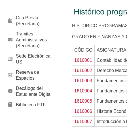
Histórico prog
Cita Previa
(Secretaría)
HISTORICO PROGRAMAS
Trámites
GRADO EN FINANZAS Y 
Administrativos
(Secretaría)
CÓDIGO
ASIGNATURA
Sede Electrónica
1610001
Contabilidad d
US
1610002
Derecho Merca
Reserva de
Espacios
1610003
Fundamentos d
Decálogo del
1610004
Fundamentos d
Estudiante Digital
1610005
Fundamentos d
Biblioteca FTF
1610006
Historia Econ
1610007
Introducción a