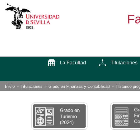
Fa
La Facultad
Titulaciones
Enlaces
Está
Inicio
Titulaciones
Grado en Finanzas y Contabilidad
Histórico pro
usted
de
aquí:
ayuda
a
la
navegación