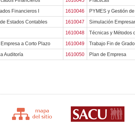
rcados Financieros
1610045
Prácticas
tados Financieros I
1610046
PYMES y Gestión de 
 de Estados Contables
1610047
Simulación Empresar
1610048
Técnicas y Métodos d
 Empresa a Corto Plazo
1610049
Trabajo Fin de Grado
la Auditoría
1610050
Plan de Empresa