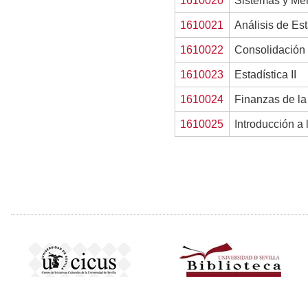
1610020
Sistemas y Me
1610021
Análisis de Es
1610022
Consolidación
1610023
Estadística II
1610024
Finanzas de la
1610025
Introducción a 