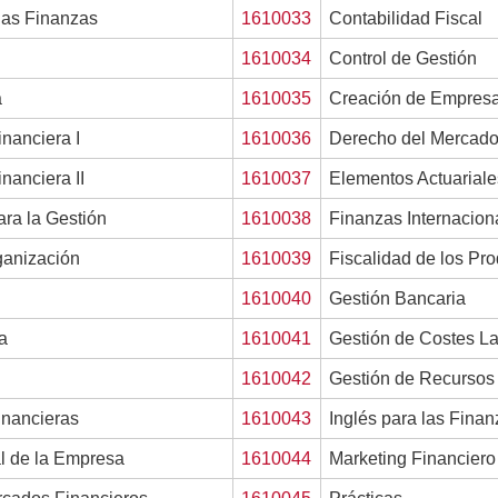
 las Finanzas
1610033
Contabilidad Fiscal
1610034
Control de Gestión
a
1610035
Creación de Empres
inanciera I
1610036
Derecho del Mercado
nanciera II
1610037
Elementos Actuariales
ara la Gestión
1610038
Finanzas Internacion
ganización
1610039
Fiscalidad de los Pr
1610040
Gestión Bancaria
a
1610041
Gestión de Costes L
1610042
Gestión de Recursos
inancieras
1610043
Inglés para las Finan
l de la Empresa
1610044
Marketing Financiero