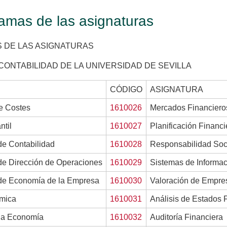
ramas de las asignaturas
 DE LAS ASIGNATURAS
CONTABILIDAD DE LA UNIVERSIDAD DE SEVILLA
CÓDIGO
ASIGNATURA
e Costes
1610026
Mercados Financiero
ntil
1610027
Planificación Financ
e Contabilidad
1610028
Responsabilidad Soci
e Dirección de Operaciones
1610029
Sistemas de Informac
e Economía de la Empresa
1610030
Valoración de Empre
ómica
1610031
Análisis de Estados F
 la Economía
1610032
Auditoría Financiera