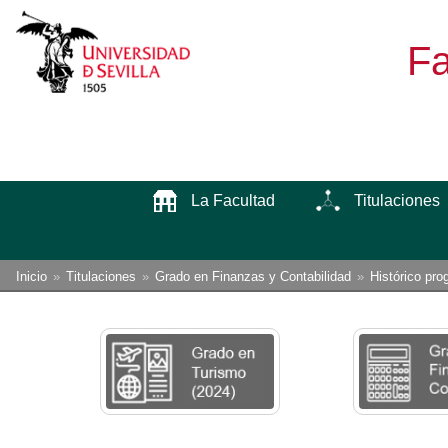
Fa
La Facultad
Titulaciones
Enlaces
Está
Inicio
Titulaciones
Grado en Finanzas y Contabilidad
Histórico pro
usted
de
aquí:
ayuda
a
la
navegación