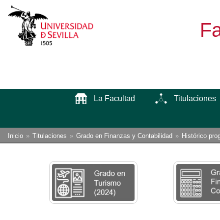
Fa
La Facultad
Titulaciones
Enlaces
Está
Inicio
Titulaciones
Grado en Finanzas y Contabilidad
Histórico pro
usted
de
aquí:
ayuda
a
la
navegación