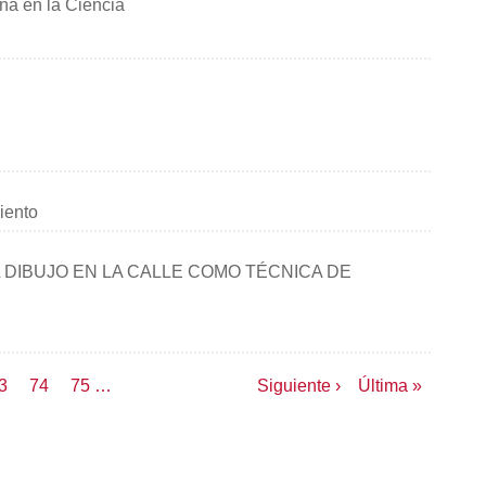
iña en la Ciencia
iento
 DIBUJO EN LA CALLE COMO TÉCNICA DE
age
3
Page
74
Page
75
…
Siguiente
Siguiente ›
Última
Última »
página
página