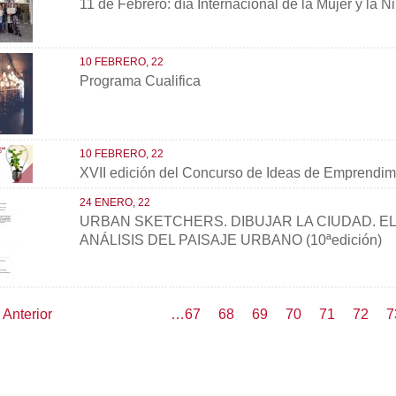
11 de Febrero: día Internacional de la Mujer y la N
10 FEBRERO, 22
Programa Cualifica
10 FEBRERO, 22
XVII edición del Concurso de Ideas de Emprendim
24 ENERO, 22
URBAN SKETCHERS. DIBUJAR LA CIUDAD. EL
ANÁLISIS DEL PAISAJE URBANO (10ªedición)
ión
Página
‹ Anterior
Page
…
67
Page
68
Page
69
Page
70
Página
71
Page
72
P
7
anterior
actual