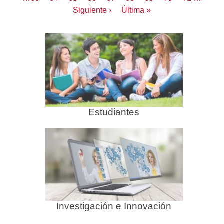
actual
Siguiente
Siguiente ›
Última
Última »
página
página
Estudiantes
Investigación e Innovación