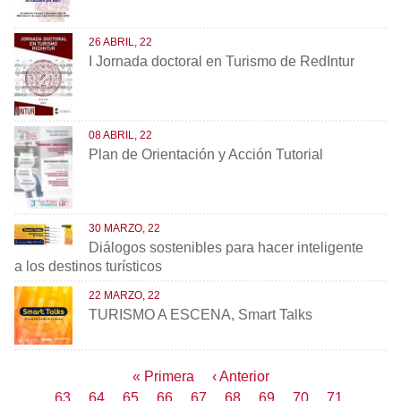
26 ABRIL, 22
I Jornada doctoral en Turismo de RedIntur
08 ABRIL, 22
Plan de Orientación y Acción Tutorial
30 MARZO, 22
Diálogos sostenibles para hacer inteligente
a los destinos turísticos
22 MARZO, 22
TURISMO A ESCENA, Smart Talks
Paginación
Primera
« Primera
Página
‹ Anterior
página
anterior
Page
…
63
Page
64
Page
65
Page
66
Página
67
Page
68
Page
69
Page
70
Page
71
…