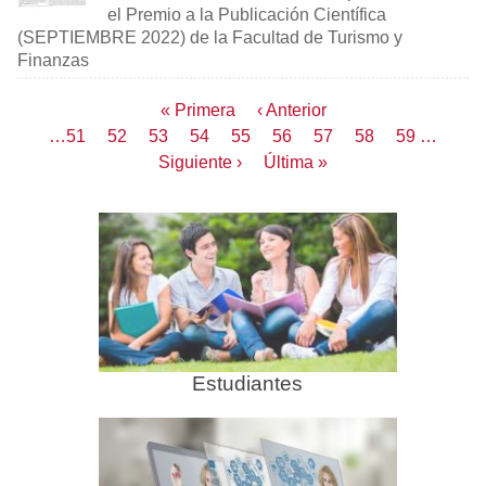
el Premio a la Publicación Científica
(SEPTIEMBRE 2022) de la Facultad de Turismo y
Finanzas
Paginación
Primera
« Primera
Página
‹ Anterior
página
anterior
Page
…
51
Page
52
Page
53
Page
54
Página
55
Page
56
Page
57
Page
58
Page
59
…
actual
Siguiente
Siguiente ›
Última
Última »
página
página
Estudiantes