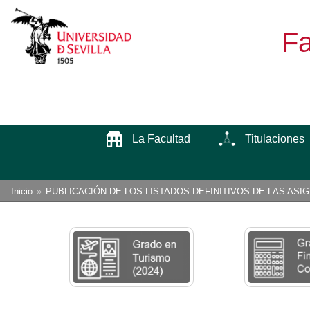
Fa
La Facultad
Titulaciones
Enlaces
Está
Inicio
PUBLICACIÓN DE LOS LISTADOS DEFINITIVOS DE LAS AS
usted
de
aquí:
ayuda
a
la
navegación