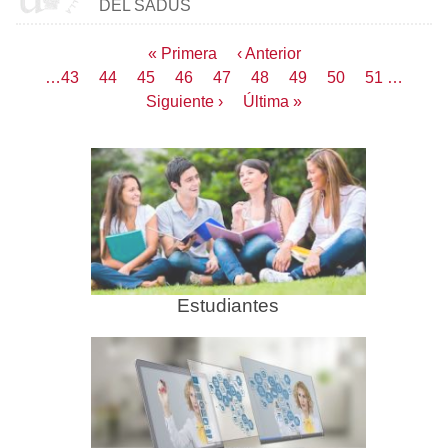
DEL SADUS
Paginación
Primera
« Primera
Página
‹ Anterior
página
anterior
Page
…
43
Page
44
Page
45
Page
46
Página
47
Page
48
Page
49
Page
50
Page
51
…
actual
Siguiente
Siguiente ›
Última
Última »
página
página
Estudiantes