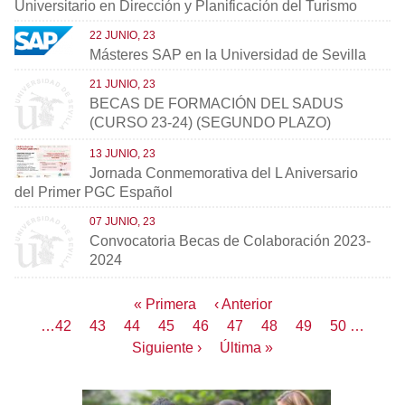
Universitario en Dirección y Planificación del Turismo
22 JUNIO, 23
Másteres SAP en la Universidad de Sevilla
21 JUNIO, 23
BECAS DE FORMACIÓN DEL SADUS
(CURSO 23-24) (SEGUNDO PLAZO)
13 JUNIO, 23
Jornada Conmemorativa del L Aniversario
del Primer PGC Español
07 JUNIO, 23
Convocatoria Becas de Colaboración 2023-
2024
Paginación
Primera
« Primera
Página
‹ Anterior
página
anterior
Page
…
42
Page
43
Page
44
Page
45
Página
46
Page
47
Page
48
Page
49
Page
50
…
actual
Siguiente
Siguiente ›
Última
Última »
página
página