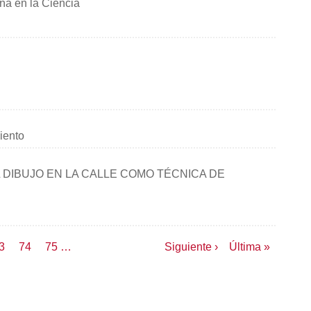
iña en la Ciencia
iento
 DIBUJO EN LA CALLE COMO TÉCNICA DE
age
3
Page
74
Page
75
…
Siguiente
Siguiente ›
Última
Última »
página
página