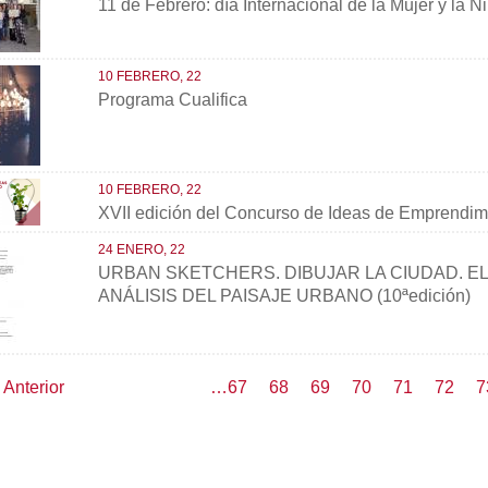
11 de Febrero: día Internacional de la Mujer y la N
10 FEBRERO, 22
Programa Cualifica
10 FEBRERO, 22
XVII edición del Concurso de Ideas de Emprendim
24 ENERO, 22
URBAN SKETCHERS. DIBUJAR LA CIUDAD. EL
ANÁLISIS DEL PAISAJE URBANO (10ªedición)
ión
Página
‹ Anterior
Page
…
67
Page
68
Page
69
Page
70
Página
71
Page
72
P
7
anterior
actual