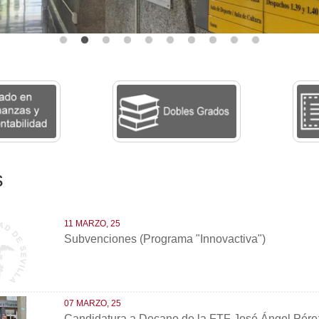
s
11 MARZO, 25
Subvenciones (Programa "Innovactiva")
07 MARZO, 25
Candidatura a Decano de la FTF José Ángel Pére