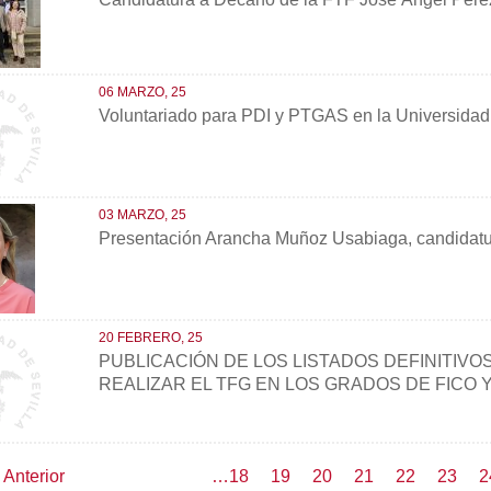
06 MARZO, 25
Voluntariado para PDI y PTGAS en la Universidad 
03 MARZO, 25
Presentación Arancha Muñoz Usabiaga, candidat
20 FEBRERO, 25
PUBLICACIÓN DE LOS LISTADOS DEFINITIVO
REALIZAR EL TFG EN LOS GRADOS DE FICO Y 
ión
Página
‹ Anterior
Page
…
18
Page
19
Page
20
Page
21
Página
22
Page
23
P
2