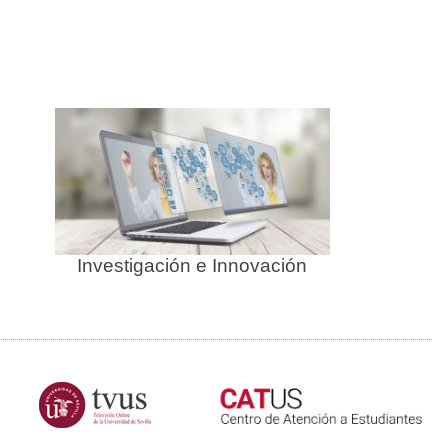
página
página
Investigación e Innovación