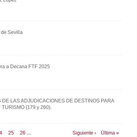
de Sevilla
ura a Decana FTF 2025
S DE LAS ADJUDICACIONES DE DESTINOS PARA
TURISMO (179 y 260).
age
4
Page
25
Page
26
…
Siguiente
Siguiente ›
Última
Última »