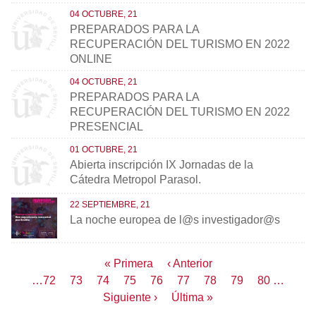
04 OCTUBRE, 21
PREPARADOS PARA LA
RECUPERACIÓN DEL TURISMO EN 2022
ONLINE
04 OCTUBRE, 21
PREPARADOS PARA LA
RECUPERACIÓN DEL TURISMO EN 2022
PRESENCIAL
01 OCTUBRE, 21
Abierta inscripción IX Jornadas de la
Cátedra Metropol Parasol.
22 SEPTIEMBRE, 21
La noche europea de l@s investigador@s
Paginación
Primera
« Primera
Página
‹ Anterior
página
anterior
Page
…
72
Page
73
Page
74
Page
75
Página
76
Page
77
Page
78
Page
79
Page
80
…
actual
Siguiente
Siguiente ›
Última
Última »
página
página