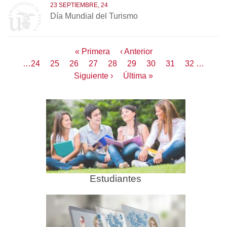
23 SEPTIEMBRE, 24
Día Mundial del Turismo
Paginación
Primera
« Primera
Página
‹ Anterior
página
anterior
Page
…
24
Page
25
Page
26
Page
27
Página
28
Page
29
Page
30
Page
31
Page
32
…
actual
Siguiente
Siguiente ›
Última
Última »
página
página
Estudiantes