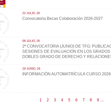
22 JULIO, 26
Convocatoria Becas Colaboración 2026-2027
06 JULIO, 26
2ª CONVOCATORIA (JUNIO) DE TFG: PUBLIC
SESIONES DE EVALUACIÓN EN LOS GRADOS DE
DOBLES GRADO DE DERECHO Y RELACIONE
29 JUNIO, 26
INFORMACIÓN AUTOMATRÍCULA CURSO 2026
ión
Página
1
Page
2
Page
3
Page
4
Page
5
Page
6
Page
7
Page
8
Page
9
…
actual