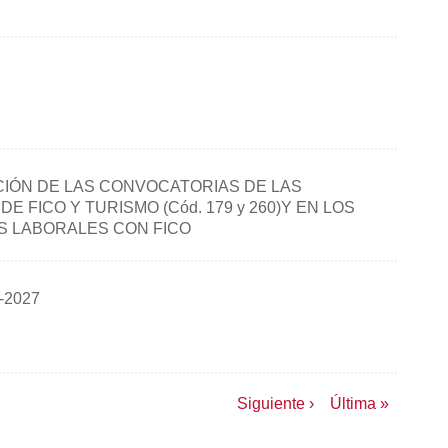
ACIÓN DE LAS CONVOCATORIAS DE LAS
 FICO Y TURISMO (Cód. 179 y 260)Y EN LOS
S LABORALES CON FICO
-2027
Siguiente
Siguiente ›
Última
Última »
página
página