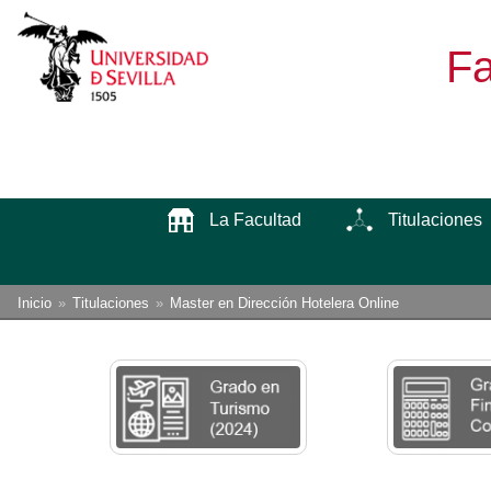
Fa
La Facultad
Titulaciones
Enlaces
Está
Inicio
Titulaciones
Master en Dirección Hotelera Online
usted
de
aquí:
ayuda
a
la
navegación