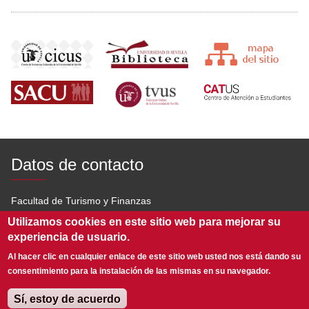
Datos de contacto
Facultad de Turismo y Finanzas
Utilizamos cookies en este sitio web para mejorar su
Av. San Francisco Javier s/n 41018 Sevilla
experiencia de usuario.
954 551 600
Al hacer clic en cualquier enlace de este sitio web usted nos está dando su
consentimiento para la instalación de las mismas en su navegador.
infoftf@us.es
Sí, estoy de acuerdo