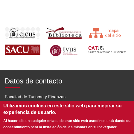
Datos de contacto
Facultad de Turismo y Finanzas
Utilizamos cookies en este sitio web para mejorar su
Av. San Francisco Javier s/n 41018 Sevilla
experiencia de usuario.
954 551 600
Al hacer clic en cualquier enlace de este sitio web usted nos está dando su
consentimiento para la instalación de las mismas en su navegador.
infoftf@us.es